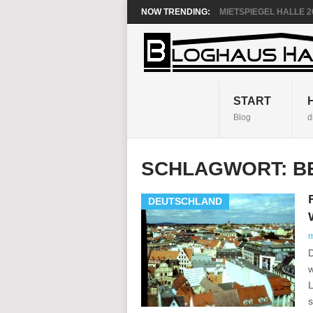
NOW TRENDING:
MIETSPIEGEL HALLE 20
START
Blog
d
SCHLAGWORT:
B
DEUTSCHLAND
D
w
L
s