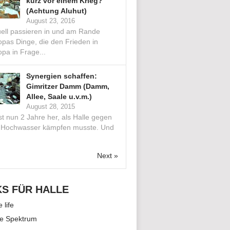
kurz vor einem Krieg?
(Achtung Aluhut)
August 23, 2016
uell passieren in und am Rande
opas Dinge, die den Frieden in
pa in Frage...
Synergien schaffen:
Gimritzer Damm (Damm,
Allee, Saale u.v.m.)
August 28, 2015
st nun 2 Jahre her, als Halle gegen
 Hochwasser kämpfen musste. Und
.
Next »
KS FÜR HALLE
e life
le Spektrum