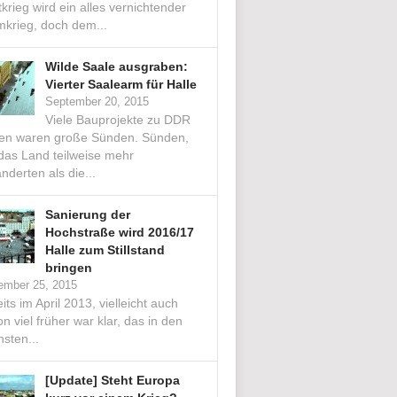
krieg wird ein alles vernichtender
mkrieg, doch dem...
Wilde Saale ausgraben:
Vierter Saalearm für Halle
September 20, 2015
Viele Bauprojekte zu DDR
ten waren große Sünden. Sünden,
 das Land teilweise mehr
nderten als die...
Sanierung der
Hochstraße wird 2016/17
Halle zum Stillstand
bringen
ember 25, 2015
its im April 2013, vielleicht auch
n viel früher war klar, das in den
sten...
[Update] Steht Europa