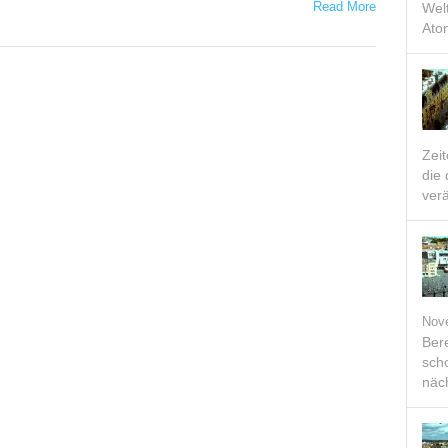
Read More
Welt
Ato
Zei
die
verä
Nov
Bere
scho
näch