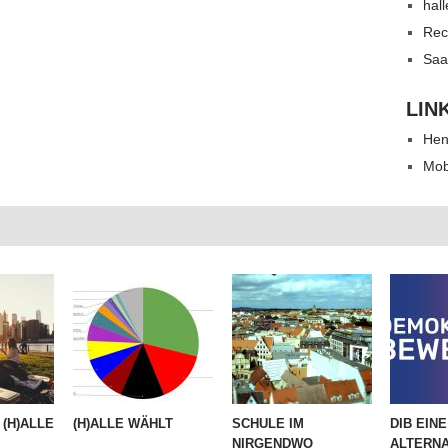
hal
Rec
Saa
LIN
Hen
Mob
(H)ALLE
(H)ALLE WÄHLT
SCHULE IM
DIB EINE
.
NIRGENDWO
ALTERNA