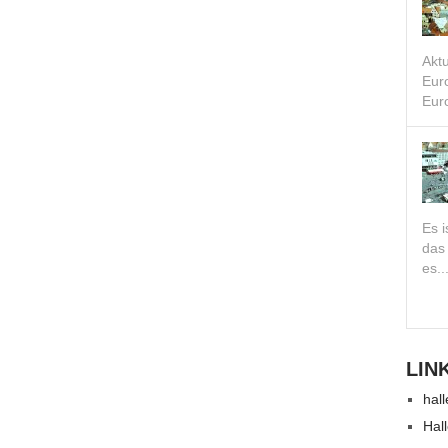
Akt
Eur
Euro
Es i
das
es..
LIN
hall
Hal