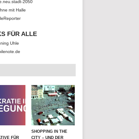
le.neu.stadt-2050
hne mit Halle
leReporter
KS FÜR ALLE
ning Uhle
ilenote.de
SHOPPING IN THE
TIVE FÜR
CITY – UND DER