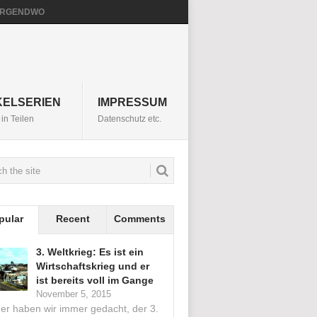
NIRGENDWO
KELSERIEN
IMPRESSUM
in Teilen
Datenschutz etc.
pular
Recent
Comments
3. Weltkrieg: Es ist ein
Wirtschaftskrieg und er
ist bereits voll im Gange
November 5, 2015
her haben wir immer gedacht, der 3.