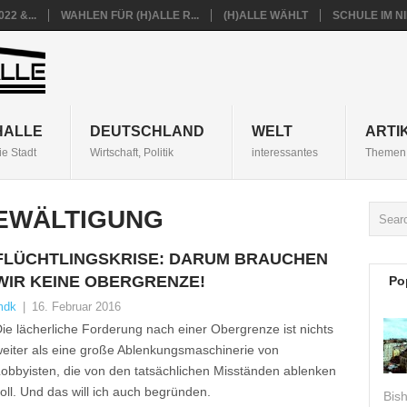
22 &...
WAHLEN FÜR (H)ALLE R...
(H)ALLE WÄHLT
SCHULE IM 
HALLE
DEUTSCHLAND
WELT
ARTI
ie Stadt
Wirtschaft, Politik
interessantes
Themen 
EWÄLTIGUNG
FLÜCHTLINGSKRISE: DARUM BRAUCHEN
WIR KEINE OBERGRENZE!
Po
mdk
|
16. Februar 2016
ie lächerliche Forderung nach einer Obergrenze ist nichts
eiter als eine große Ablenkungsmaschinerie von
obbyisten, die von den tatsächlichen Misständen ablenken
oll. Und das will ich auch begründen.
Bis