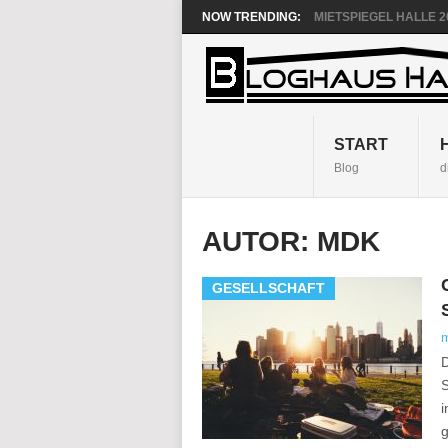
NOW TRENDING:
MIETSPIEGEL HALLE 20
START
Blog
d
AUTOR:
MDK
GESELLSCHAFT
D
S
i
g