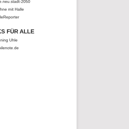
le.neu.stadt-2050
hne mit Halle
leReporter
KS FÜR ALLE
ning Uhle
ilenote.de