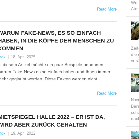
Welt
Ato
Read More
WARUM FAKE-NEWS, ES SO EINFACH
HABEN, IN DIE KÖPFE DER MENSCHEN ZU
KOMMEN
Zei
die
mdk
|
18. April 2025
verä
n diesem Artikel möchte ein paar Beispiele benennen,
arum Fake-News es so einfach haben und Ihnen immer
ehr geglaubt werden. Diese Fakten werden nicht
Read More
Nov
Bere
scho
MIETSPIEGEL HALLE 2022 – ER IST DA,
näch
WIRD ABER ZURÜCK GEHALTEN
mdk
|
19. April 2022