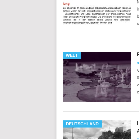
N
i
b
s
WELT
V
ü
z
DEUTSCHLAND