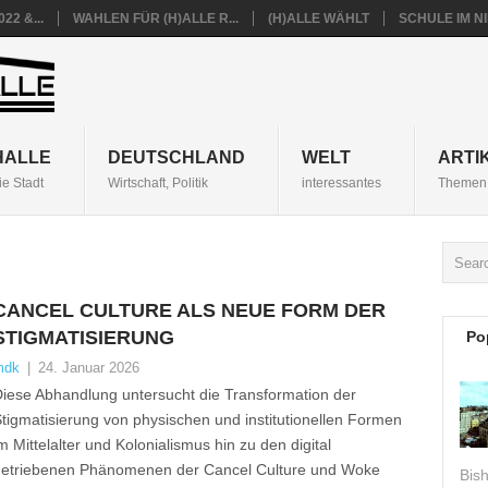
22 &...
WAHLEN FÜR (H)ALLE R...
(H)ALLE WÄHLT
SCHULE IM 
HALLE
DEUTSCHLAND
WELT
ARTI
ie Stadt
Wirtschaft, Politik
interessantes
Themen 
CANCEL CULTURE ALS NEUE FORM DER
STIGMATISIERUNG
Po
mdk
|
24. Januar 2026
iese Abhandlung untersucht die Transformation der
tigmatisierung von physischen und institutionellen Formen
m Mittelalter und Kolonialismus hin zu den digital
etriebenen Phänomenen der Cancel Culture und Woke
Bis