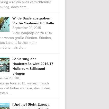
krieg wird ein alles vernichtender
mkrieg, doch dem...
Wilde Saale ausgraben:
Vierter Saalearm für Halle
September 20, 2015
Viele Bauprojekte zu DDR
ten waren große Sünden. Sünden,
 das Land teilweise mehr
nderten als die...
Sanierung der
Hochstraße wird 2016/17
Halle zum Stillstand
bringen
ember 25, 2015
its im April 2013, vielleicht auch
n viel früher war klar, das in den
sten...
[Update] Steht Europa