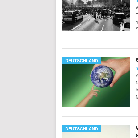
W
T
g
S
DEUTSCHLAND
A
N
h
DEUTSCHLAND