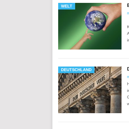
WELT
V
K
A
i
DEUTSCHLAND
H
i
G
w