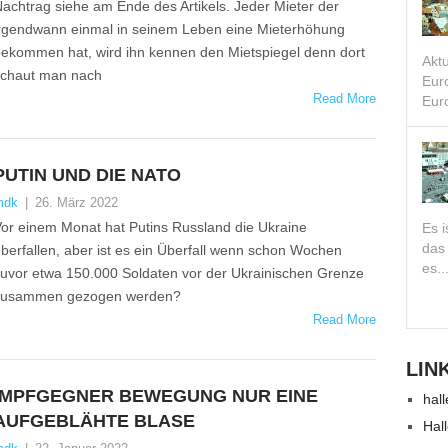
achtrag siehe am Ende des Artikels. Jeder Mieter der
rgendwann einmal in seinem Leben eine Mieterhöhung
ekommen hat, wird ihn kennen den Mietspiegel denn dort
Akt
chaut man nach
Eur
Read More
Euro
PUTIN UND DIE NATO
mdk
|
26. März 2022
or einem Monat hat Putins Russland die Ukraine
Es i
das
berfallen, aber ist es ein Überfall wenn schon Wochen
es..
uvor etwa 150.000 Soldaten vor der Ukrainischen Grenze
zusammen gezogen werden?
Read More
LIN
IMPFGEGNER BEWEGUNG NUR EINE
hall
AUFGEBLÄHTE BLASE
Hal