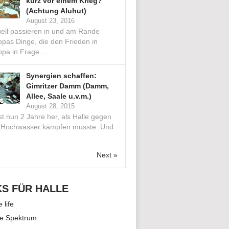
kurz vor einem Krieg?
(Achtung Aluhut)
August 23, 2016
uell passieren in und am Rande
opas Dinge, die den Frieden in
pa in Frage...
Synergien schaffen:
Gimritzer Damm (Damm,
Allee, Saale u.v.m.)
August 28, 2015
st nun 2 Jahre her, als Halle gegen
 Hochwasser kämpfen musste. Und
.
Next »
KS FÜR HALLE
e life
le Spektrum