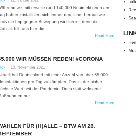
mdk
|
22. Januar 2022
hal
ährend wir mittlerweile rund 140.000 Neuinfektionen am
Rec
ag haben kristallisiert sich immer deutlicher heraus wie
Saa
roß die Impfgegner Bewegung wirklich ist, denn die
tatistik hilft uns hier die
LIN
Read More
Hen
Mob
65.000 WIR MÜSSEN REDEN! #CORONA
mdk
|
18. November 2021
ktuell hat Deutschland mit einer Anzahl von über 65.000
euinfektionen pro Tag zu kämpfen. Das ist der bisher
öchste Wert seit der Pandemie. Doch statt wirksame
Maßnahmen nur
Read More
WAHLEN FÜR (H)ALLE – BTW AM 26.
SEPTEMBER