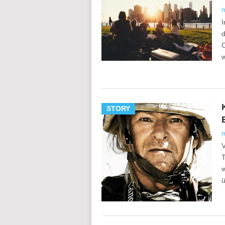
I
d
C
w
STORY
V
T
w
ü