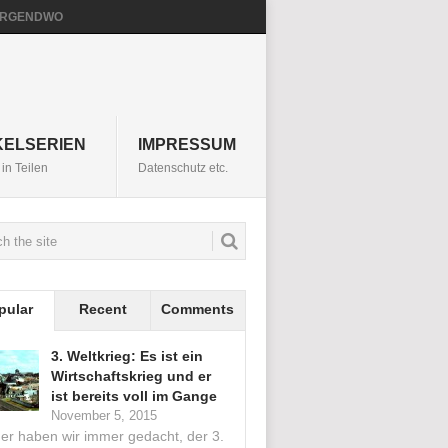
NIRGENDWO
KELSERIEN
IMPRESSUM
in Teilen
Datenschutz etc.
pular
Recent
Comments
3. Weltkrieg: Es ist ein
Wirtschaftskrieg und er
ist bereits voll im Gange
November 5, 2015
her haben wir immer gedacht, der 3.