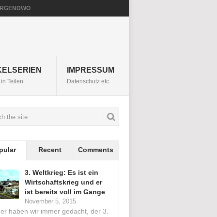
NIRGENDWO
KELSERIEN
IMPRESSUM
in Teilen
Datenschutz etc.
pular
Recent
Comments
3. Weltkrieg: Es ist ein
Wirtschaftskrieg und er
ist bereits voll im Gange
November 5, 2015
her haben wir immer gedacht, der 3.