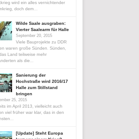
krieg wird ein alles vernichtender
mkrieg, doch dem...
Wilde Saale ausgraben:
Vierter Saalearm für Halle
September 20, 2015
Viele Bauprojekte zu DDR
ten waren große Sünden. Sünden,
 das Land teilweise mehr
nderten als die...
Sanierung der
Hochstraße wird 2016/17
Halle zum Stillstand
bringen
ember 25, 2015
its im April 2013, vielleicht auch
n viel früher war klar, das in den
sten...
[Update] Steht Europa