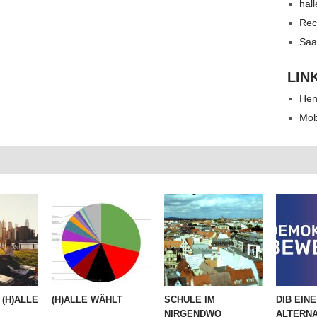
hal
Rec
Saa
LIN
Hen
Mob
(H)ALLE
(H)ALLE WÄHLT
SCHULE IM
DIB EINE
.
NIRGENDWO
ALTERNA