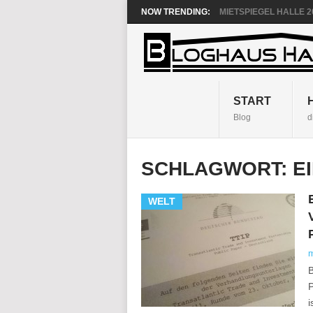
NOW TRENDING:
MIETSPIEGEL HALLE 20
START
Blog
d
SCHLAGWORT:
E
WELT
B
P
i