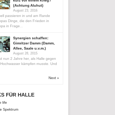
kurz vor einem Krieg?
(Achtung Aluhut)
August 23, 2016
uell passieren in und am Rande
opas Dinge, die den Frieden in
pa in Frage...
Synergien schaffen:
Gimritzer Damm (Damm,
Allee, Saale u.v.m.)
August 28, 2015
st nun 2 Jahre her, als Halle gegen
 Hochwasser kämpfen musste. Und
.
Next »
KS FÜR HALLE
e life
le Spektrum