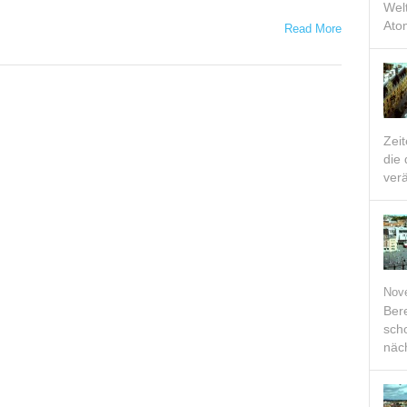
Welt
Ato
Read More
Zei
die
verä
Nov
Bere
scho
näch