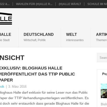
22 &...
WAHLEN FÜR (H)ALLE R...
(H)ALLE WÄHLT
SCHULE IM 
HALLE
DEUTSCHLAND
WELT
ARTI
ie Stadt
Wirtschaft, Politik
interessantes
Themen 
INSICHT
EXKLUSIV: BLOGHAUS HALLE
VERÖFFENTLICHT DAS TTIP PUBLIC
Po
PAPER
mdk
|
3. März 2016
loghaus Halle darf exklusiv für seine Leser nun das Public
aper der TTIP Verhandlungsunterlagen veröffentlichen. Es
st doch sehr erstaunlich dass gerade Bloghaus Halle für die
Bis