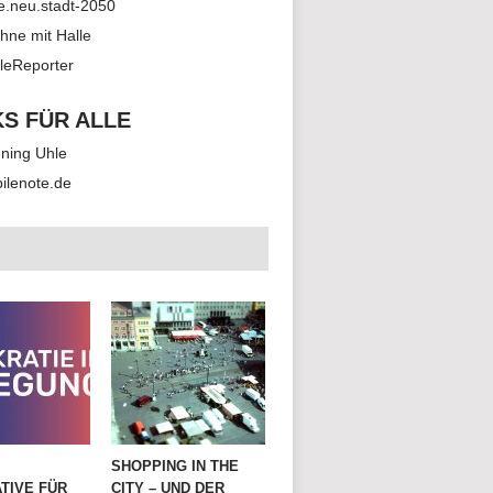
le.neu.stadt-2050
hne mit Halle
leReporter
KS FÜR ALLE
ning Uhle
ilenote.de
SHOPPING IN THE
TIVE FÜR
CITY – UND DER