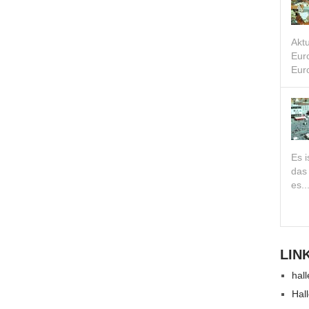
Akt
Eur
Euro
Es i
das
es..
LIN
hall
Hal