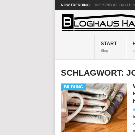
NOW TRENDING:
MIETSPIEGEL HALLE 20
START
Blog
d
SCHLAGWORT:
J
BILDUNG
I
w
m