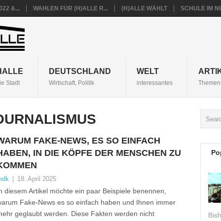
22 &...
WAHLEN FÜR (H)ALLE R...
(H)ALLE WÄHLT
SCHULE IM 
HALLE
DEUTSCHLAND
WELT
ARTI
ie Stadt
Wirtschaft, Politik
interessantes
Themen 
OURNALISMUS
WARUM FAKE-NEWS, ES SO EINFACH
HABEN, IN DIE KÖPFE DER MENSCHEN ZU
Po
KOMMEN
mdk
|
18. April 2025
n diesem Artikel möchte ein paar Beispiele benennen,
arum Fake-News es so einfach haben und Ihnen immer
ehr geglaubt werden. Diese Fakten werden nicht
Bis