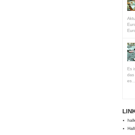
Akt
Eur
Euro
Es i
das
es..
LIN
hall
Hal