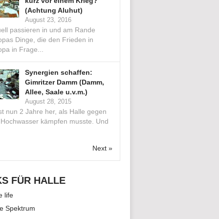
kurz vor einem Krieg?
(Achtung Aluhut)
August 23, 2016
uell passieren in und am Rande
opas Dinge, die den Frieden in
pa in Frage...
Synergien schaffen:
Gimritzer Damm (Damm,
Allee, Saale u.v.m.)
August 28, 2015
st nun 2 Jahre her, als Halle gegen
 Hochwasser kämpfen musste. Und
.
Next »
KS FÜR HALLE
e life
le Spektrum