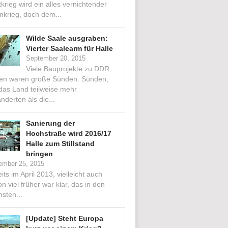
krieg wird ein alles vernichtender
mkrieg, doch dem...
Wilde Saale ausgraben:
Vierter Saalearm für Halle
September 20, 2015
Viele Bauprojekte zu DDR
ten waren große Sünden. Sünden,
 das Land teilweise mehr
nderten als die...
Sanierung der
Hochstraße wird 2016/17
Halle zum Stillstand
bringen
ember 25, 2015
its im April 2013, vielleicht auch
n viel früher war klar, das in den
sten...
[Update] Steht Europa