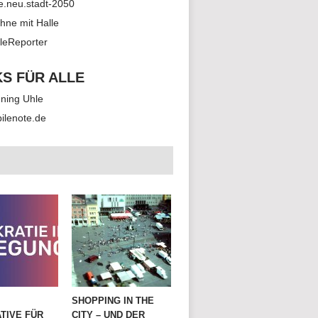
le.neu.stadt-2050
hne mit Halle
leReporter
KS FÜR ALLE
ning Uhle
ilenote.de
SHOPPING IN THE
TIVE FÜR
CITY – UND DER