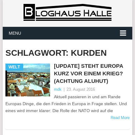
MENU
SCHLAGWORT:
KURDEN
[UPDATE] STEHT EUROPA
WELT
KURZ VOR EINEM KRIEG?
(ACHTUNG ALUHUT)
mdk
|
23. August 2016
Aktuell passieren in und am Rande
Europas Dinge, die den Frieden in Europa in Frage stellen. Und
eines wird immer klarer: Die Rolle der NATO wird auf die
Read More