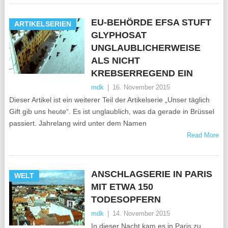
EU-BEHÖRDE EFSA STUFT
ARTIKELSERIEN
GLYPHOSAT
UNGLAUBLICHERWEISE
ALS NICHT
KREBSERREGEND EIN
mdk
|
16. November 2015
Dieser Artikel ist ein weiterer Teil der Artikelserie „Unser täglich
Gift gib uns heute“. Es ist unglaublich, was da gerade in Brüssel
passiert. Jahrelang wird unter dem Namen
Read More
ANSCHLAGSERIE IN PARIS
WELT
MIT ETWA 150
TODESOPFERN
mdk
|
14. November 2015
In dieser Nacht kam es in Paris zu