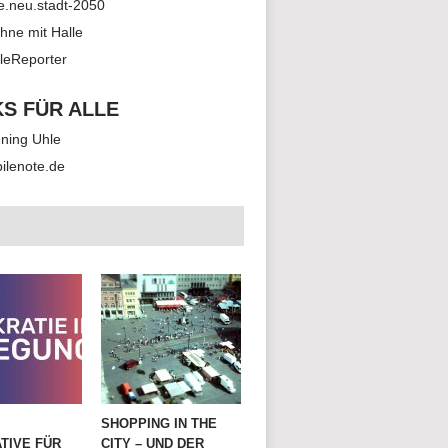
le.neu.stadt-2050
hne mit Halle
leReporter
KS FÜR ALLE
ning Uhle
ilenote.de
SHOPPING IN THE
TIVE FÜR
CITY – UND DER