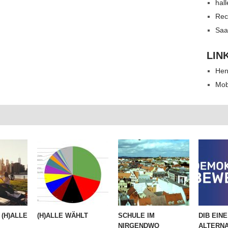
hal
Rec
Saa
LIN
Hen
Mob
(H)ALLE
(H)ALLE WÄHLT
SCHULE IM
DIB EINE
.
NIRGENDWO
ALTERNA