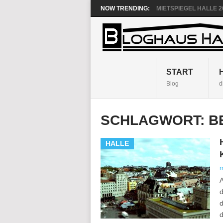
NOW TRENDING:
MIETSPIEGEL HALLE 20
START
Blog
d
SCHLAGWORT:
B
HALLE
A
d
d
d