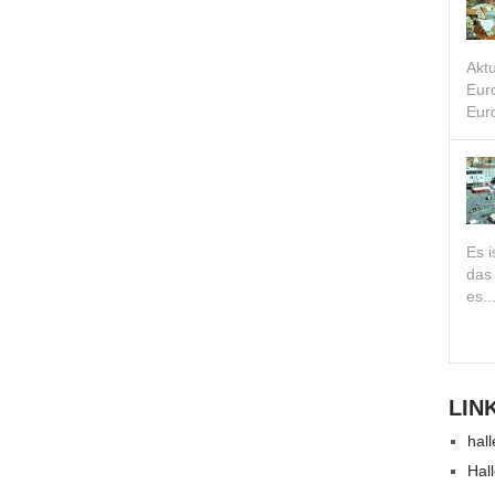
Akt
Eur
Euro
Es i
das
es..
LIN
hall
Hal