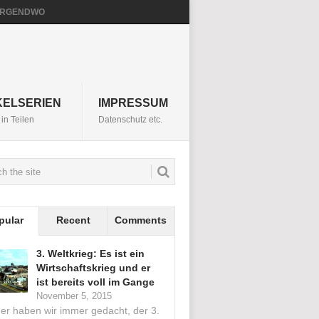
NIRGENDWO
KELSERIEN
IMPRESSUM
in Teilen
Datenschutz etc.
pular
Recent
Comments
3. Weltkrieg: Es ist ein
Wirtschaftskrieg und er
ist bereits voll im Gange
November 5, 2015
her haben wir immer gedacht, der 3.