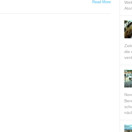
Read More
Welt
Ato
Zei
die
verä
Nov
Bere
scho
näch