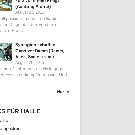
kurz vor einem Krieg?
(Achtung Aluhut)
August 23, 2016
uell passieren in und am Rande
opas Dinge, die den Frieden in
pa in Frage...
Synergien schaffen:
Gimritzer Damm (Damm,
Allee, Saale u.v.m.)
August 28, 2015
st nun 2 Jahre her, als Halle gegen
 Hochwasser kämpfen musste. Und
.
Next »
KS FÜR HALLE
e life
le Spektrum