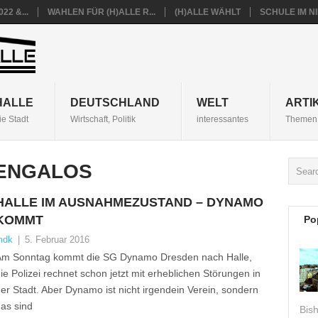
22 &...
WAHLEN FÜR (H)ALLE R...
(H)ALLE WÄHLT
SCHULE IM 
HALLE
DEUTSCHLAND
WELT
ARTI
ie Stadt
Wirtschaft, Politik
interessantes
Themen 
ENGALOS
HALLE IM AUSNAHMEZUSTAND – DYNAMO
KOMMT
Po
mdk
|
5. Februar 2016
m Sonntag kommt die SG Dynamo Dresden nach Halle,
ie Polizei rechnet schon jetzt mit erheblichen Störungen in
er Stadt. Aber Dynamo ist nicht irgendein Verein, sondern
as sind
Bis