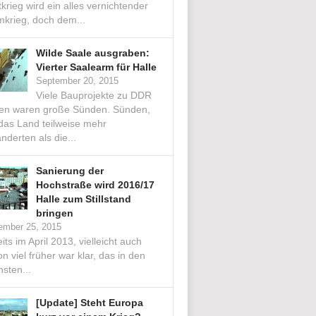
krieg wird ein alles vernichtender
mkrieg, doch dem...
Wilde Saale ausgraben:
Vierter Saalearm für Halle
September 20, 2015
Viele Bauprojekte zu DDR
ten waren große Sünden. Sünden,
 das Land teilweise mehr
nderten als die...
Sanierung der
Hochstraße wird 2016/17
Halle zum Stillstand
bringen
ember 25, 2015
its im April 2013, vielleicht auch
n viel früher war klar, das in den
sten...
[Update] Steht Europa