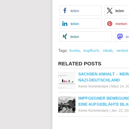
teilen
teilen
teilen
merken
teilen
te
Tags:
burka
,
kopftuch
,
nikab
,
verbot
RELATED POSTS
SACHSEN ANHALT – MEIN
NAZI-DEUTSCHLAND
Keine Kommentare
|
März 14, 2
IMPFGEGNER BEWEGUN
EINE AUFGEBLÄHTE BLA
Keine Kommentare
|
Jan. 22, 2