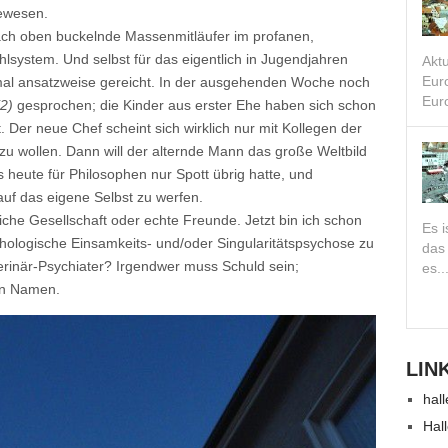
ewesen.
ach oben buckelnde Massenmitläufer im profanen,
hlsystem. Und selbst für das eigentlich in Jugendjahren
Akt
Eur
mal ansatzweise gereicht. In der ausgehenden Woche noch
Euro
(2)
gesprochen; die Kinder aus erster Ehe haben sich schon
. Der neue Chef scheint sich wirklich nur mit Kollegen der
 zu wollen. Dann will der alternde Mann das große Weltbild
s heute für Philosophen nur Spott übrig hatte, und
 auf das eigene Selbst zu werfen.
liche Gesellschaft oder echte Freunde. Jetzt bin ich schon
Es i
thologische Einsamkeits- und/oder Singularitätspsychose zu
das
terinär-Psychiater? Irgendwer muss Schuld sein;
es..
nen Namen.
LIN
hall
Hal