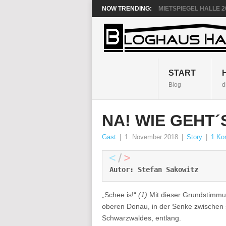
NOW TRENDING:
MIETSPIEGEL HALLE 20
START
Blog
d
NA! WIE GEHT´
Gast
|
1. November 2018
|
Story
|
1 Ko
Autor: Stefan Sakowitz
„Schee is!“
(1)
Mit dieser Grundstimmu
oberen Donau, in der Senke zwischen 
Schwarzwaldes, entlang.