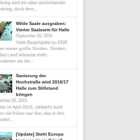
krieg wird ein alles vernichtender
mkrieg, doch dem...
Wilde Saale ausgraben:
Vierter Saalearm für Halle
September 20, 2015
Viele Bauprojekte zu DDR
ten waren große Sünden. Sünden,
 das Land teilweise mehr
nderten als die...
Sanierung der
Hochstraße wird 2016/17
Halle zum Stillstand
bringen
ember 25, 2015
its im April 2013, vielleicht auch
n viel früher war klar, das in den
sten...
[Update] Steht Europa