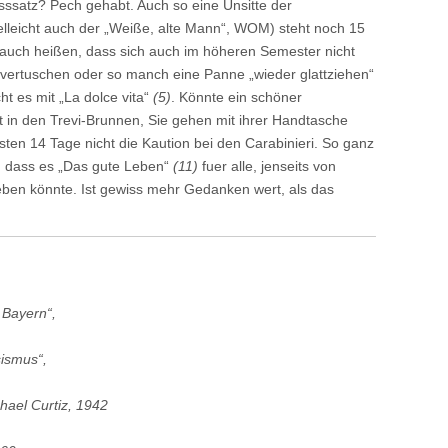
usssatz? Pech gehabt. Auch so eine Unsitte der
lleicht auch der „Weiße, alte Mann“, WOM) steht noch 15
 auch heißen, dass sich auch im höheren Semester nicht
t vertuschen oder so manch eine Panne „wieder glattziehen“
ht es mit „La dolce vita“
(5)
. Könnte ein schöner
t in den Trevi-Brunnen, Sie gehen mit ihrer Handtasche
en 14 Tage nicht die Kaution bei den Carabinieri. So ganz
k, dass es „Das gute Leben“
(11)
fuer alle, jenseits von
geben könnte. Ist gewiss mehr Gedanken wert, als das
 Bayern“,
ismus“,
hael Curtiz, 1942