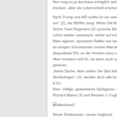
Nun mag es ja durchaus erträglich sein
drücken, aber als Lebensinhalt erschein
Nach Trump und AfD wollte ich ein wen
ner“
(2)
, die WOMs (engl. White Old M
Schon Sven Regeners
(2)
zynische Bem
schon wieder rassistisch, wirkte auf 
Mein eigener, spontaner Reflex war ke
an einigen Schurkereien meiner Altersk
disqualitativ 5%; an der #metoo-story s
Aber trotzdem soll ich, da eben auch 
gehören.
„Keine Sache. Aber stellen Sie Sich bit
Verdächtigen“
(3)
, werden doch alle b
& Co.
Nein. Völlige, gedankliche Sackgasse
Richard Blaine
(3)
und Reuben J. Cog
Neuer Denkansatz, neues Unglueck.