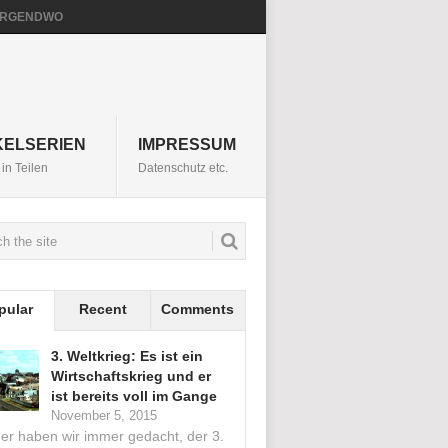
NIRGENDWO
KELSERIEN
IMPRESSUM
in Teilen
Datenschutz etc.
pular
Recent
Comments
3. Weltkrieg: Es ist ein
Wirtschaftskrieg und er
ist bereits voll im Gange
November 5, 2015
her haben wir immer gedacht, der 3.