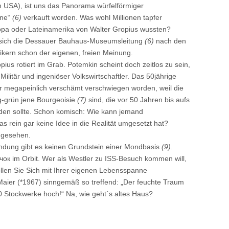
n USA), ist uns das Panorama würfelförmiger
rne“
(6)
verkauft worden. Was wohl Millionen tapfer
pa oder Lateinamerika von Walter Gropius wussten?
rt sich die Dessauer Bauhaus-Museumsleitung
(6)
nach den
ikern schon der eigenen, freien Meinung.
ius rotiert im Grab. Potemkin scheint doch zeitlos zu sein,
 Militär und ingeniöser Volkswirtschaftler. Das 50jährige
ber megapeinlich verschämt verschwiegen worden, weil die
ig-grün jene Bourgeoisie
(7)
sind, die vor 50 Jahren bis aufs
n sollte. Schon komisch: Wie kann jemand
das rein gar keine Idee in die Realität umgesetzt hat?
gesehen.
ndung gibt es keinen Grundstein einer Mondbasis
(9)
.
чок im Orbit. Wer als Westler zu ISS-Besuch kommen will,
ollen Sie Sich mit Ihrer eigenen Lebensspanne
Maier (*1967) sinngemäß so treffend: „Der feuchte Traum
 Stockwerke hoch!“ Na, wie geht´s altes Haus?