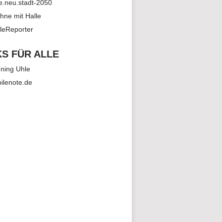
le.neu.stadt-2050
hne mit Halle
leReporter
KS FÜR ALLE
ning Uhle
ilenote.de