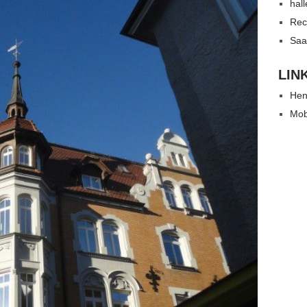
hal
Rec
Saa
LIN
Hen
Mob