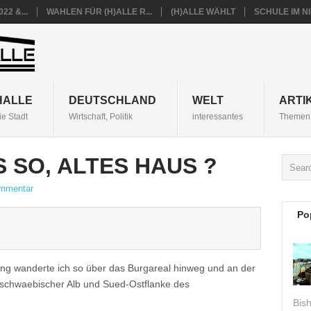
22 &...
WAHLEN FÜR (H)ALLE R...
(H)ALLE WÄHLT
SCHULE IM 
HALLE
DEUTSCHLAND
WELT
ARTI
ie Stadt
Wirtschaft, Politik
interessantes
Themen 
S SO, ALTES HAUS ?
mmentar
Po
ng wanderte ich so über das Burgareal hinweg und an der
schwaebischer Alb und Sued-Ostflanke des
Bis