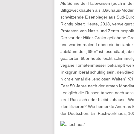
Als Söhne der Halbwaisen (auch in de
Billigzweckbauten als „Bauhaus-Mode
schwitzende Eisenbieger aus Süd-Euro
Richtig bitter: Heute, 2018, verweige
Protesten von Nazis und Zentrumspolit
Der vor der Hitler-Groko geflohene Grop
und war im realen Leben ein brillianter
Jubiläum der „68er“ ist tosendlaut, a
gealterten 68er heute leicht schimmel
vegane Tomatenmesser bekämpft werde
linksgrünliberal schuldig sein, der/die/
Nicht einmal die „endlosen Weiten“
(8)
Fast 50 Jahre nach der ersten Mondla
Lediglich die Russen tanzen noch каза
lernt Russisch oder bleibt zuhause. W
identifizieren? Wie bemerkte Andreas 
der Deutschen: Ein Fachwerkhaus, 100