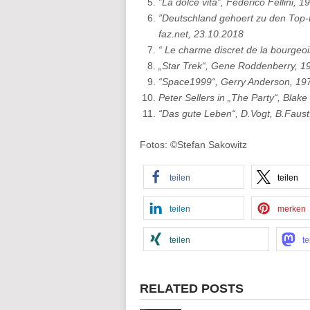
”La dolce vita”, Federico Fellini, 1
”Deutschland gehoert zu den Top-
faz.net, 23.10.2018
“ Le charme discret de la bourgeoi
„Star Trek“, Gene Roddenberry, 1
“Space1999“, Gerry Anderson, 19
Peter Sellers in „The Party“, Blak
“Das gute Leben“, D.Vogt, B.Faust
Fotos: ©Stefan Sakowitz
teilen
teilen
teilen
merken
teilen
te
RELATED POSTS