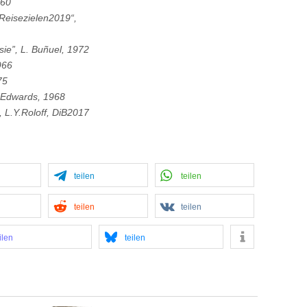
960
Reisezielen2019“,
sie”, L. Buñuel, 1972
966
75
e Edwards, 1968
, L.Y.Roloff, DiB2017
teilen
teilen
teilen
teilen
ilen
teilen