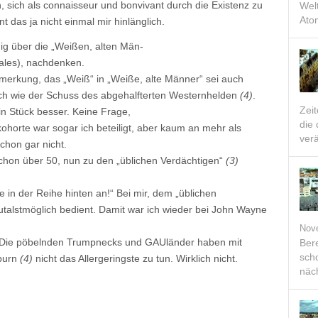
, sich als connaisseur und bonvivant durch die Existenz zu
Welt
Ato
t das ja nicht einmal mir hinlänglich.
ig über die „Weißen, alten Män-
ales), nachdenken.
erkung, das „Weiß“ in „Weiße, alte Männer“ sei auch
mich wie der Schuss des abgehalfterten Westernhelden
(4)
.
Zei
in Stück besser. Keine Frage,
die
ohorte war sogar ich beteiligt, aber kaum an mehr als
verä
chon gar nicht.
schon über 50, nun zu den „üblichen Verdächtigen“
(3)
te in der Reihe hinten an!“ Bei mir, dem „üblichen
rutalstmöglich bedient. Damit war ich wieder bei John Wayne
Nov
. Die pöbelnden Trumpnecks und GAUländer haben mit
Bere
scho
burn
(4)
nicht das Allergeringste zu tun. Wirklich nicht.
näch