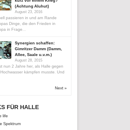
kurz vor einem Krieg?
(Achtung Aluhut)
August 23, 2016
uell passieren in und am Rande
opas Dinge, die den Frieden in
pa in Frage...
Synergien schaffen:
Gimritzer Damm (Damm,
Allee, Saale u.v.m.)
August 28, 2015
st nun 2 Jahre her, als Halle gegen
 Hochwasser kämpfen musste. Und
.
Next »
KS FÜR HALLE
e life
le Spektrum