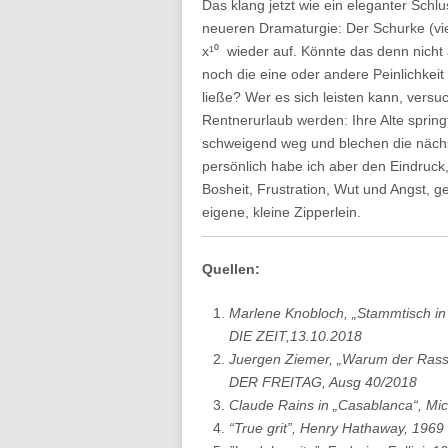
Das klang jetzt wie ein eleganter Schl
neueren Dramaturgie: Der Schurke (vie
x¹⁰ wieder auf. Könnte das denn nicht
noch die eine oder andere Peinlichkei
ließe? Wer es sich leisten kann, versuc
Rentnerurlaub werden: Ihre Alte spring
schweigend weg und blechen die nächst
persönlich habe ich aber den Eindruc
Bosheit, Frustration, Wut und Angst, 
eigene, kleine Zipperlein.
Quellen:
Marlene Knobloch, „Stammtisch in
DIE ZEIT,13.10.2018
Juergen Ziemer, „Warum der Rass
DER FREITAG, Ausg 40/2018
Claude Rains in „Casablanca“, Mic
“True grit”, Henry Hathaway, 1969